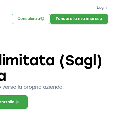
Login
Consulenza
Fondare la mia impresa
limitata (Sagl)
a
 verso la propria azienda.
ontrollo