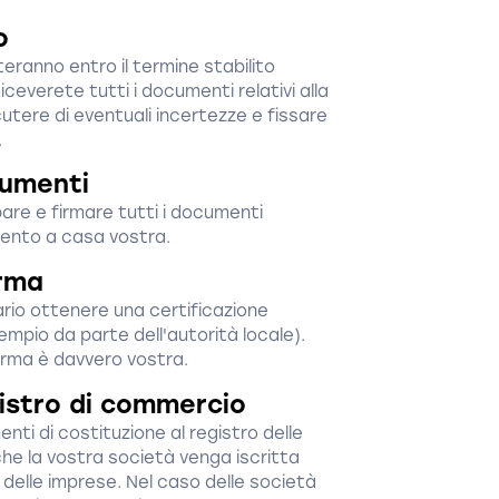
o
teranno entro il termine stabilito
ceverete tutti i documenti relativi alla
utere di eventuali incertezze e fissare
.
cumenti
re e firmare tutti i documenti
mento a casa vostra.
irma
io ottenere una certificazione
sempio da parte dell'autorità locale).
rma è davvero vostra.
gistro di commercio
nti di costituzione al registro delle
he la vostra società venga iscritta
delle imprese. Nel caso delle società